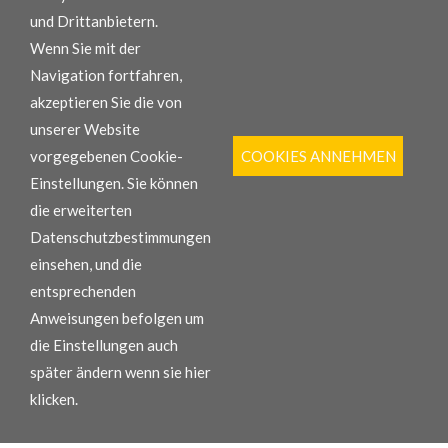
und Drittanbietern.
Wenn Sie mit der
INFORMATION
Navigation fortfahren,
Ersatzteilwesen
akzeptieren Sie die von
Verkauf Neumaschinen
unserer Website
Maschinen-Verleih
HARMA Werkstatt
vorgegebenen Cookie-
COOKIES ANNEHMEN
Einstellungen. Sie können
KONTAKT
die erweiterten
Rheinfeldenstraße 11, 39044 Neumarkt (BZ), Italien
Datenschutzbestimmungen
T +39 0471 827 300
einsehen, und die
F +39 0471 813 110
info@comacspa.com
entsprechenden
MwSt. Nr.: 00887100212
Anweisungen befolgen um
Geöffnet von Mo-Fr: 8.00 - 18.00 Uhr Sa: 8.30 - 12.00 Uhr
die Einstellungen auch
später ändern wenn sie
hier
klicken.
DATENSCHUTZ
IMPRESSUM
KONTAKT