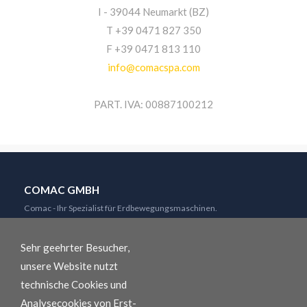
I - 39044 Neumarkt (BZ)
T +39 0471 827 350
F +39 0471 813 110
info@comacspa.com
PART. IVA: 00887100212
COMAC GMBH
Comac - Ihr Spezialist für Erdbewegungsmaschinen.
Wir verkaufen, verleihen und reparieren Ihre Maschinen.
Sehr geehrter Besucher,
Unsere Mitarbeiter sind gerne für Sie da.
unsere Website nutzt
technische Cookies und
Analysecookies von Erst-